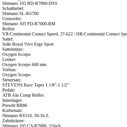
Shimano 105 RD-R7000-DSS
Schalthebel:
Shimano SL-RS700
Umwerfer:
Shimano 105 FD-R7000-BM
Reifen:
VR:Continental Contact Speed, 37-622 / HR:Continental Contact Sp
Sattel:
Selle Royal Vivo Ergo Sport
Sattelstütze:
Oxygen Scorpo
Lenker:
Oxygen Scorpo 600 mm
Vorbau:
Oxygen Scorpo
Steuersatz:
STEVENS Race Taper 1 1/8"-1 1/2"
Pedale:
ATB Alu Comp Reflex
Innenlager:
Pressfit BB86
Kurbelsatz:
Shimano RS510, 50-34 Z.
Zahnkränze:
Shimano 105 CS-R7000, 11fach