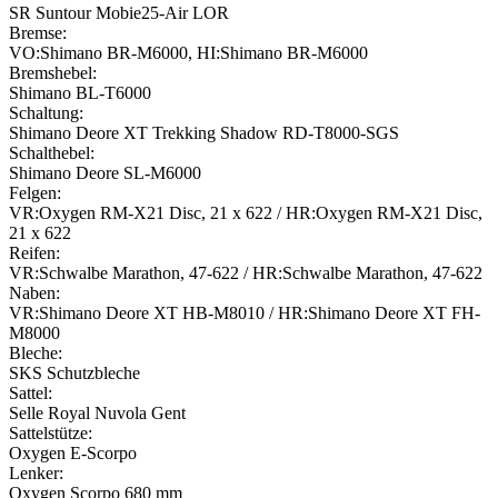
SR Suntour Mobie25-Air LOR
Bremse:
VO:Shimano BR-M6000, HI:Shimano BR-M6000
Bremshebel:
Shimano BL-T6000
Schaltung:
Shimano Deore XT Trekking Shadow RD-T8000-SGS
Schalthebel:
Shimano Deore SL-M6000
Felgen:
VR:Oxygen RM-X21 Disc, 21 x 622 / HR:Oxygen RM-X21 Disc,
21 x 622
Reifen:
VR:Schwalbe Marathon, 47-622 / HR:Schwalbe Marathon, 47-622
Naben:
VR:Shimano Deore XT HB-M8010 / HR:Shimano Deore XT FH-
M8000
Bleche:
SKS Schutzbleche
Sattel:
Selle Royal Nuvola Gent
Sattelstütze:
Oxygen E-Scorpo
Lenker:
Oxygen Scorpo 680 mm