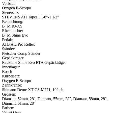
Vorbau:
Oxygen E-Scorpo
Steuersatz:
STEVENS AH Taper 1 1/8"-1 1/2"
Beleuchtung:
B+M IQ-XS
Rückleuchte:
B+M Shine Evo
Pedale:
ATB Alu Pro Reflex
Ständer:
Pletscher Comp Ständer
Gepäckträger:
Racktime Shine Evo RTA Gepäckträger
Innenlager:
Bosch
Kurbelsatz:
Oxygen E-Scorpo
Zahnkränze:
Shimano Deore XT CS-M771, 10fach
Grössen:
Diamant, 52mm, 28", Diamant, 55mm, 28", Diamant, 58mm, 28",
Diamant, 61mm, 28"
Farben:
Velvet Grey